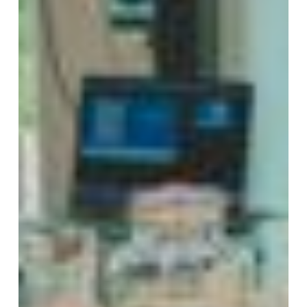
About
Programs
More
Design Based learning
Master Digital Technology Engineering
Research
Business Innovation
Associate Degree Engineering
Stories
Pulsed For Good
Embrace TEC Minor
Partners
Careers
Empower HBO
EDEX
Contact
Empower VO/MBO
Team
Apply
Cookie
Privacy
©2023 Pulsed Academy. All
rights reserved.
Terms
Policy